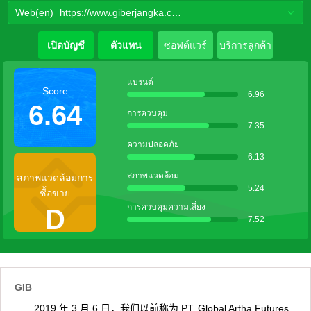
Web(en)
https://www.giberjangka.co.id
เปิดบัญชี
ตัวแทน
ซอฟต์แวร์
บริการลูกค้า
แบรนด์
Score
6.96
6.64
การควบคุม
7.35
ความปลอดภัย
6.13
สภาพแวดล้อม
สภาพแวดล้อมการ
5.24
ซื้อขาย
การควบคุมความเสี่ยง
D
7.52
GIB
2019 年 3 月 6 日，我们以前称为 PT. Global Artha Futures