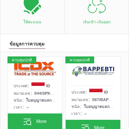
ให้คะแนน
เงินเข้า-เงินออก
ข้อมูลการควบคุม
ควบคุมปกติ
ควบคุมปกติ
ประเทศ：
ID
ประเทศ：
ID
หมายเลข：
044/SPKB/ICDX/III/2019
หมายเลข：
587/BAPPEBTI/SI/XII/2004
ชนิด：
ใบอนุญาตแลกเปลี่ยนเงินทุน
ชนิด：
ใบอนุญาตแลกเปลี่ยนเงินทุน
เวลา：
--
เวลา：
--
More
More