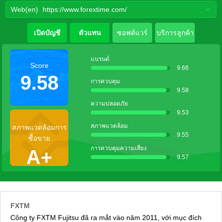
Web(en)
https://www.forextime.com/
เปิดบัญชี
ตัวแทน
ซอฟต์แวร์
บริการลูกค้า
แบรนด์
Score
9.66
9.58
การควบคุม
9.58
ความปลอดภัย
9.53
สภาพแวดล้อม
สภาพแวดล้อมการ
9.55
ซื้อขาย
การควบคุมความเสี่ยง
A+
9.57
FXTM
Công ty FXTM Fujitsu đã ra mắt vào năm 2011, với mục đích