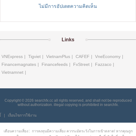
ไม่มีการอัปเดตความคิดเห็น
Links
VNExpress
|
Tigviet
|
VietnamPlus
|
CAFEF
|
VneEconomy
|
Financemagnates
|
Financefeeds
|
FxStreet
|
Fazzaco
|
Vietnamnet
|
Copyright © 2026 searchfx.cc all rights reserved, and shall not be reproduced
without authorization. illegal copying is prohibited in searchfx.
์
|
เงื่อนไขการใช้งาน
เตือนความเสี่ยง：การลงทุนมีความเสี่ยง ควรระมัดระวังในการเข้าตลาด! หากคุณถูก