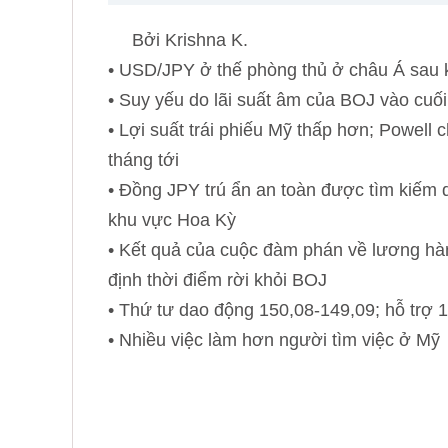
Bởi Krishna K.
• USD/JPY ở thế phòng thủ ở châu Á sau 
• Suy yếu do lãi suất âm của BOJ vào cuối
• Lợi suất trái phiếu Mỹ thấp hơn; Powell 
tháng tới
• Đồng JPY trú ẩn an toàn được tìm kiếm 
khu vực Hoa Kỳ
• Kết quả của cuộc đàm phán về lương hà
định thời điểm rời khỏi BOJ
• Thứ tư dao động 150,08-149,09; hỗ trợ 
• Nhiều việc làm hơn người tìm việc ở Mỹ