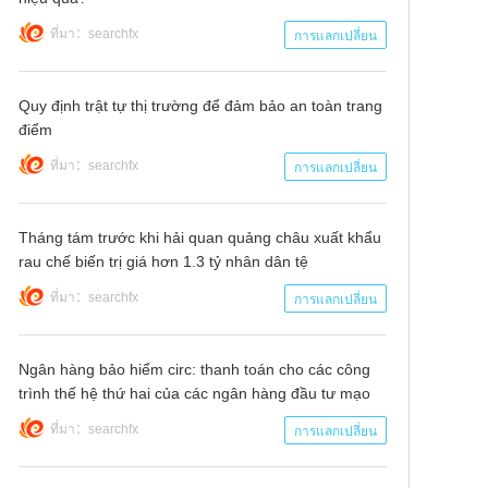
ที่มา：searchfx
การแลกเปลี่ยน
Quy định trật tự thị trường để đảm bảo an toàn trang
điểm
ที่มา：searchfx
การแลกเปลี่ยน
Tháng tám trước khi hải quan quảng châu xuất khẩu
rau chế biến trị giá hơn 1.3 tỷ nhân dân tệ
ที่มา：searchfx
การแลกเปลี่ยน
Ngân hàng bảo hiểm circ: thanh toán cho các công
trình thế hệ thứ hai của các ngân hàng đầu tư mạo
hiểm, cổ phiếu blue chip lớn và các chính sách ưu
ที่มา：searchfx
การแลกเปลี่ยน
đãi! Cuối quý thứ hai, vốn đầu tư khoảng 790 tỷ nhân
dân tệ vào 300 cổ phần của csi và shenzhen