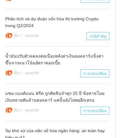
Phân tích và dự đoán vốn hóa thị trường Crypto
trong Q2/2024
ที่มา：searchfx
กรณีสำคัญ
น้ำมันปรับตัวลดลงต่อเนื่องหลังค่าเงินดอลลาร์แข็งค่า
ขึ้นจากแนวโน้มอัตราดอกเบี้ย
ที่มา：searchfx
การแลกเปลี่ยน
แซม แบงค์แมน ฟรีด ถูกตัดสินจำคุก 25 ปี ข้อหาขโมย
เงินหลายพันล้านดอลลาร์ แค่นั้นยังไม่พออีกเหรอ
ที่มา：searchfx
การแลกเปลี่ยน
Sự khó xử của việc số hóa ngân hàng: an toàn hay
hiệu quả?