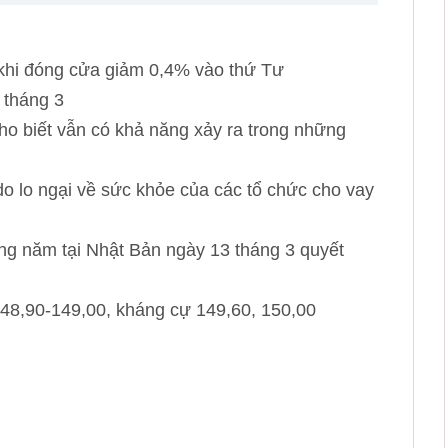
khi đóng cửa giảm 0,4% vào thứ Tư
 tháng 3
cho biết vẫn có khả năng xảy ra trong những
do lo ngại về sức khỏe của các tổ chức cho vay
ng năm tại Nhật Bản ngày 13 tháng 3 quyết
148,90-149,00, kháng cự 149,60, 150,00