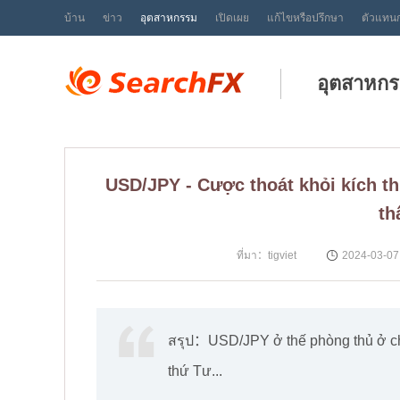
บ้าน
ข่าว
อุตสาหกรรม
เปิดเผย
แก้ไขหรือปรึกษา
ตัวแทน
อุตสาหก
USD/JPY - Cược thoát khỏi kích t
th
ที่มา：tigviet
2024-03-07
สรุป：USD/JPY ở thế phòng thủ ở ch
thứ Tư...