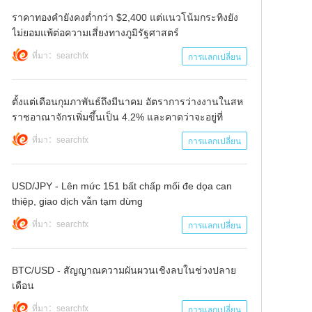
ราคาทองคำยังคงต่ำกว่า $2,400 แต่แนวโน้มกระทิงยัง
ไม่ยอมแพ้ต่อความเสี่ยงทางภูมิรัฐศาสตร์
ที่มา：searchfx
การแลกเปลี่ยน
ตั้งแต่เดือนกุมภาพันธ์ถึงมีนาคม อัตราการว่างงานในสห
ราชอาณาจักรเพิ่มขึ้นเป็น 4.2% และคาดว่าจะอยู่ที่
4.0%
ที่มา：searchfx
การแลกเปลี่ยน
USD/JPY - Lên mức 151 bất chấp mối đe dọa can
thiệp, giao dịch vẫn tạm dừng
ที่มา：searchfx
การแลกเปลี่ยน
BTC/USD - สัญญาณความผันผวนเชิงลบในช่วงปลาย
เดือน
ที่มา：searchfx
การแลกเปลี่ยน