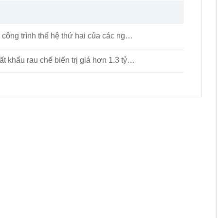
Ngân hàng bảo hiểm circ: thanh toán cho các công trình thế hệ thứ hai của các ngân hàng đầu tư mạo hiểm, cổ phiếu blue chip lớn và các chính sách ưu đãi! Cuối quý thứ hai, vốn đầu tư khoảng 790 tỷ nhân dân tệ vào 300 cổ phần của csi và shenzhen
Tháng tám trước khi hải quan quảng châu xuất khẩu rau chế biến trị giá hơn 1.3 tỷ nhân dân tệ