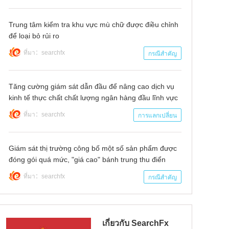
Trung tâm kiểm tra khu vực mù chữ được điều chỉnh
để loại bỏ rủi ro
ที่มา：searchfx
กรณีสำคัญ
Tăng cường giám sát dẫn đầu để nâng cao dịch vụ
kinh tế thực chất chất lượng ngân hàng đầu lĩnh vực
liên quan đến circ đáp ứng các vấn đề nóng trong
ที่มา：searchfx
การแลกเปลี่ยน
thời gian gần đây
Giám sát thị trường công bố một số sản phẩm được
đóng gói quá mức, "giá cao" bánh trung thu điển
hình
ที่มา：searchfx
กรณีสำคัญ
เกี่ยวกับ SearchFx