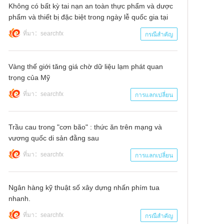
Không có bất kỳ tai nạn an toàn thực phẩm và dược
phẩm và thiết bị đặc biệt trong ngày lễ quốc gia tại
quảng châu
ที่มา：searchfx
กรณีสำคัญ
Vàng thế giới tăng giá chờ dữ liệu lạm phát quan
trọng của Mỹ
ที่มา：searchfx
การแลกเปลี่ยน
Trầu cau trong "cơn bão" : thức ăn trên mạng và
vương quốc di sản đằng sau
ที่มา：searchfx
การแลกเปลี่ยน
Ngân hàng kỹ thuật số xây dựng nhấn phím tua
nhanh.
ที่มา：searchfx
กรณีสำคัญ