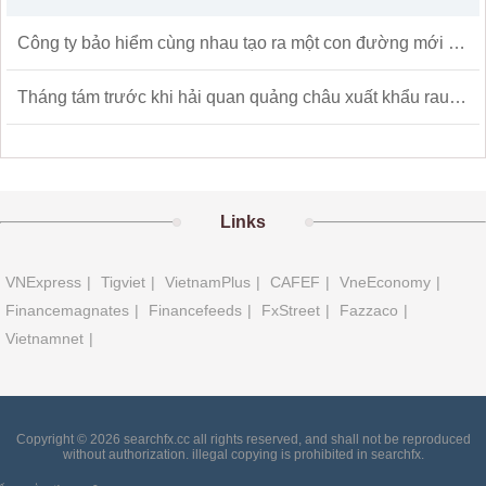
Công ty bảo hiểm cùng nhau tạo ra một con đường mới để phát triển chất lượng cao
Tháng tám trước khi hải quan quảng châu xuất khẩu rau chế biến trị giá hơn 1.3 tỷ nhân dân tệ
Links
VNExpress
|
Tigviet
|
VietnamPlus
|
CAFEF
|
VneEconomy
|
Financemagnates
|
Financefeeds
|
FxStreet
|
Fazzaco
|
Vietnamnet
|
Copyright © 2026 searchfx.cc all rights reserved, and shall not be reproduced
without authorization. illegal copying is prohibited in searchfx.