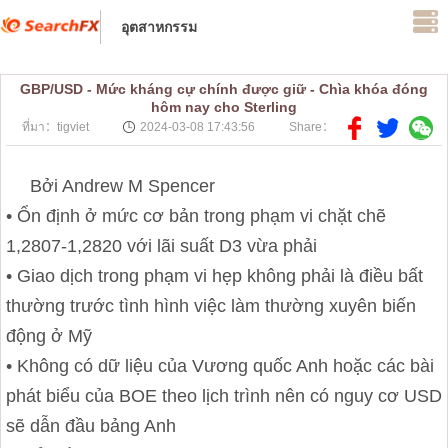
อุตสาหกรรม
GBP/USD - Mức kháng cự chính được giữ - Chìa khóa đóng
hôm nay cho Sterling
ที่มา：tigviet
2024-03-08 17:43:56
Share：
Bởi Andrew M Spencer
• Ổn định ở mức cơ bản trong phạm vi chặt chẽ
1,2807-1,2820 với lãi suất D3 vừa phải
• Giao dịch trong phạm vi hẹp không phải là điều bất
thường trước tình hình việc làm thường xuyên biến
động ở Mỹ
• Không có dữ liệu của Vương quốc Anh hoặc các bài
phát biểu của BOE theo lịch trình nên có nguy cơ USD
sẽ dẫn đầu bảng Anh