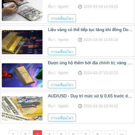
ที่มา：tigviet
2024-03-28 14:59:20
การเคลื่อนไหว
Liệu vàng có thể tiếp tục tăng khi đồng Dollar Mỹ suy yếu ?
ที่มา：tigviet
2024-03-28 14:55:18
การเคลื่อนไหว
Được ủng hộ thêm bởi địa chính trị, vàng có đủ các điều kiện tăng?
ที่มา：tigviet
2024-03-27 23:32:22
การเคลื่อนไหว
AUD/USD - Duy trì mức xử lý 0,65 trước dữ liệu lạm phát của Úc
ที่มา：tigviet
2024-03-26 18:44:42
การเคลื่อนไหว
1
2
3
4
5
6
7
8
>
>|