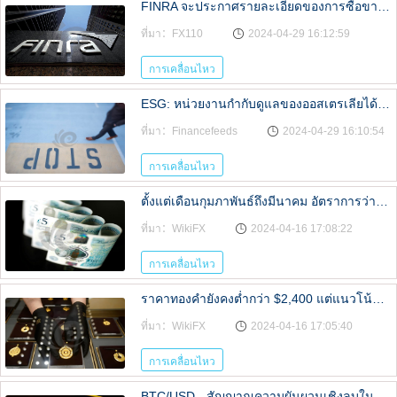
FINRA จะประกาศรายละเอียดของการซื้อขายหลักทรัพย์ของสหรัฐอเมริกา
ที่มา：FX110
2024-04-29 16:12:59
การเคลื่อนไหว
ESG: หน่วยงานกำกับดูแลของออสเตรเลียได้รับรางวัล Green Cleaning ครั้งแรกของ VANGUARD
ที่มา：Financefeeds
2024-04-29 16:10:54
การเคลื่อนไหว
ตั้งแต่เดือนกุมภาพันธ์ถึงมีนาคม อัตราการว่างงานในสหราชอาณาจักรเพิ่มขึ้นเป็น 4.2% และคาดว่าจะอยู่ที่ 4.0%
ที่มา：WikiFX
2024-04-16 17:08:22
การเคลื่อนไหว
ราคาทองคำยังคงต่ำกว่า $2,400 แต่แนวโน้มกระทิงยังไม่ยอมแพ้ต่อความเสี่ยงทางภูมิรัฐศาสตร์
ที่มา：WikiFX
2024-04-16 17:05:40
การเคลื่อนไหว
BTC/USD - สัญญาณความผันผวนเชิงลบในช่วงปลายเดือน