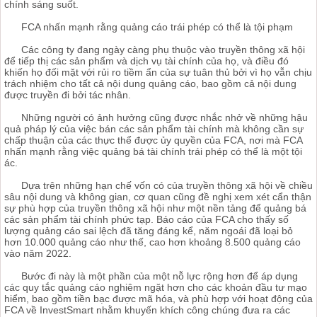
chính sáng suốt.
FCA nhấn mạnh rằng quảng cáo trái phép có thể là tội phạm
Các công ty đang ngày càng phụ thuộc vào truyền thông xã hội
để tiếp thị các sản phẩm và dịch vụ tài chính của họ, và điều đó
khiến họ đối mặt với rủi ro tiềm ẩn của sự tuân thủ bởi vì họ vẫn chịu
trách nhiệm cho tất cả nội dung quảng cáo, bao gồm cả nội dung
được truyền đi bởi tác nhân.
Những người có ảnh hưởng cũng được nhắc nhở về những hậu
quả pháp lý của việc bán các sản phẩm tài chính mà không cần sự
chấp thuận của các thực thể được ủy quyền của FCA, nơi mà FCA
nhấn mạnh rằng việc quảng bá tài chính trái phép có thể là một tội
ác.
Dựa trên những hạn chế vốn có của truyền thông xã hội về chiều
sâu nội dung và không gian, cơ quan cũng đề nghị xem xét cẩn thận
sự phù hợp của truyền thông xã hội như một nền tảng để quảng bá
các sản phẩm tài chính phức tạp. Báo cáo của FCA cho thấy số
lượng quảng cáo sai lệch đã tăng đáng kể, năm ngoái đã loại bỏ
hơn 10.000 quảng cáo như thế, cao hơn khoảng 8.500 quảng cáo
vào năm 2022.
Bước đi này là một phần của một nỗ lực rộng hơn để áp dụng
các quy tắc quảng cáo nghiêm ngặt hơn cho các khoản đầu tư mạo
hiểm, bao gồm tiền bạc được mã hóa, và phù hợp với hoạt động của
FCA về InvestSmart nhằm khuyến khích công chúng đưa ra các