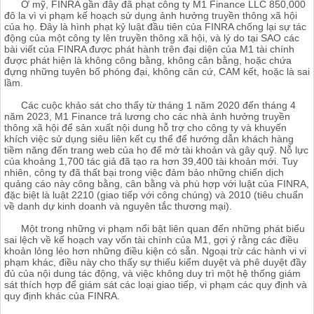
Ở mỹ, FINRA gần đây đã phạt công ty M1 Finance LLC 850,000
đô la vì vi phạm kế hoạch sử dụng ảnh hưởng truyền thông xã hội
của họ. Đây là hình phạt kỷ luật đầu tiên của FINRA chống lại sự tác
động của một công ty lên truyền thông xã hội, và lý do tại SAO các
bài viết của FINRA được phát hành trên đại diện của M1 tài chính
được phát hiện là không công bằng, không cân bằng, hoặc chứa
đựng những tuyên bố phóng đại, không căn cứ, CAM kết, hoặc là sai
lầm.
Các cuộc khảo sát cho thấy từ tháng 1 năm 2020 đến tháng 4
năm 2023, M1 Finance trả lương cho các nhà ảnh hưởng truyền
thông xã hội để sản xuất nội dung hỗ trợ cho công ty và khuyến
khích việc sử dụng siêu liên kết cụ thể để hướng dẫn khách hàng
tiềm năng đến trang web của họ để mở tài khoản và gây quỹ. Nỗ lực
của khoảng 1,700 tác giả đã tạo ra hơn 39,400 tài khoản mới. Tuy
nhiên, công ty đã thất bại trong việc đảm bảo những chiến dịch
quảng cáo này công bằng, cân bằng và phù hợp với luật của FINRA,
đặc biệt là luật 2210 (giao tiếp với công chúng) và 2010 (tiêu chuẩn
về danh dự kinh doanh và nguyên tắc thương mại).
Một trong những vi phạm nổi bật liên quan đến những phát biểu
sai lệch về kế hoạch vay vốn tài chính của M1, gợi ý rằng các điều
khoản lỏng lẻo hơn những điều kiện có sẵn. Ngoại trừ các hành vi vi
phạm khác, điều này cho thấy sự thiếu kiểm duyệt và phê duyệt đầy
đủ của nội dung tác động, và việc không duy trì một hệ thống giám
sát thích hợp để giám sát các loại giao tiếp, vi phạm các quy định và
quy định khác của FINRA.