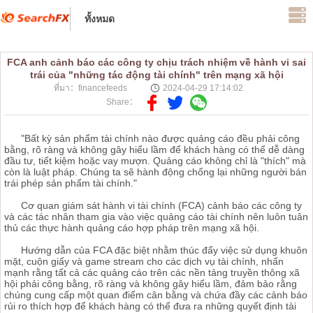
ทั้งหมด
FCA anh cảnh báo các công ty chịu trách nhiệm về hành vi sai
trái của "những tác động tài chính" trên mạng xã hội
ที่มา：financefeeds
2024-04-29 17:14:02
Share：
"Bất kỳ sản phẩm tài chính nào được quảng cáo đều phải công
bằng, rõ ràng và không gây hiểu lầm để khách hàng có thể dễ dàng
đầu tư, tiết kiệm hoặc vay mượn. Quảng cáo không chỉ là "thích" mà
còn là luật pháp. Chúng ta sẽ hành động chống lại những người bán
trái phép sản phẩm tài chính."
Cơ quan giám sát hành vi tài chính (FCA) cảnh báo các công ty
và các tác nhân tham gia vào việc quảng cáo tài chính nên luôn tuân
thủ các thực hành quảng cáo hợp pháp trên mạng xã hội.
Hướng dẫn của FCA đặc biệt nhằm thúc đẩy việc sử dụng khuôn
mặt, cuộn giấy và game stream cho các dịch vụ tài chính, nhấn
mạnh rằng tất cả các quảng cáo trên các nền tảng truyền thông xã
hội phải công bằng, rõ ràng và không gây hiểu lầm, đảm bảo rằng
chúng cung cấp một quan điểm cân bằng và chứa đầy các cảnh báo
rủi ro thích hợp để khách hàng có thể đưa ra những quyết định tài