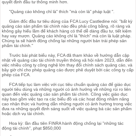
quyết định đầu tư thông minh hơn.
"Quảng cáo không chỉ là" thích "mà còn là" pháp luật ".
Giám đốc đầu tư tiêu dùng của FCA Lucy Castledine nói: "bất kỳ
quảng cáo sản phẩm tài chính nào đều phải công bằng, rõ ràng và
không gây hiểu lầm để khách hàng có thể dễ dàng đầu tư, tiết kiệm
hay vay mượn. Quảng cáo không chỉ là "thích" mà còn là luật pháp.
Chúng ta sẽ hành động chống lại những người bán trái phép sản
phẩm tài chính."
Trước bài phát biểu này, FCA đã tham khảo về hướng dẫn cập
nhật về quảng cáo tài chính truyền thông xã hội năm 2023, dẫn đến
việc nhiều công ty công nghệ lớn thay đổi chính sách quảng cáo, và
bây giờ chỉ cho phép quảng cáo được phê duyệt bởi các công ty cấp
phép của FCA.
FCA tiếp tục làm việc với cục tiêu chuẩn quảng cáo để giáo dục
người tiêu dùng và những người có ảnh hưởng về những rủi ro liên
quan đến việc quảng cáo sản phẩm tài chính. Công việc giáo dục
này bao gồm việc tạo ra các biểu đồ và các hoạt động nhằm nâng
cao nhận thức và hướng dẫn những người có ảnh hưởng trong việc
đưa ra những quyết định sáng suốt về việc quảng bá các sản phẩm
hoặc dịch vụ tài chính.
Hoa kỳ: lần đầu tiên FINRA hành động chống lại "những tác
động tài chính", phạt $850,000